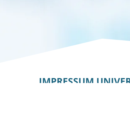
IMPRESSUM UNIVER
Universitätsmedizin Essen
Universitätsklinikum Essen
Anstalt des öffentlichen Rechts
Hufelandstraße 55
45147 Essen
Tel.: +49 (0) 201 – 723 – 0