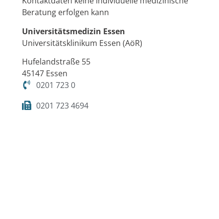
Kontaktdaten keine individuelle medizinische
Beratung erfolgen kann
Universitätsmedizin Essen
Universitätsklinikum Essen (AöR)
Hufelandstraße 55
45147 Essen
0201 723 0
0201 723 4694
info@ume.de
Presseanfragen
Im Notfall
Für
Es liegt ein
Presseanfragen
Notfall vor?
steht Ihnen
Was ist zu tun?
unser Team
Bitte folgen Sie
der Stabsstelle
diesem Link.